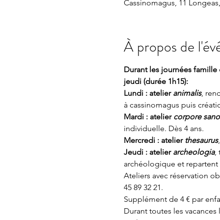
Cassinomagus, 11 Longeas,
À propos de l'é
Durant les journées famille 
jeudi (durée 1h15):
Lundi : atelier 
animalis
, ren
à cassinomagus puis créatio
Mardi : atelier 
corpore sano
individuelle. Dès 4 ans.
Mercredi : atelier 
thesaurus
Jeudi : atelier 
archeologia
,
archéologique et repartent
Ateliers avec réservation o
45 89 32 21.
Supplément de 4 € par enfa
Durant toutes les vacances l