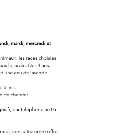
lundi, mardi, mercredi et 
animaux, les races choisies 
ns le jardin. Dès 4 ans.
 d'une eau de lavande 
s 6 ans.
on de chantier 
us.fr, par téléphone au 05 
 midi, consultez notre offre 