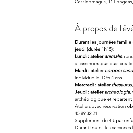
Cassinomagus, 11 Longeas,
À propos de l'é
Durant les journées famille 
jeudi (durée 1h15):
Lundi : atelier 
animalis
, ren
à cassinomagus puis créatio
Mardi : atelier 
corpore sano
individuelle. Dès 4 ans.
Mercredi : atelier 
thesaurus
Jeudi : atelier 
archeologia
,
archéologique et repartent
Ateliers avec réservation o
45 89 32 21.
Supplément de 4 € par enfa
Durant toutes les vacances l