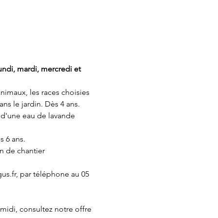
lundi, mardi, mercredi et 
animaux, les races choisies 
ns le jardin. Dès 4 ans.
 d'une eau de lavande 
s 6 ans.
on de chantier 
us.fr, par téléphone au 05 
 midi, consultez notre offre 