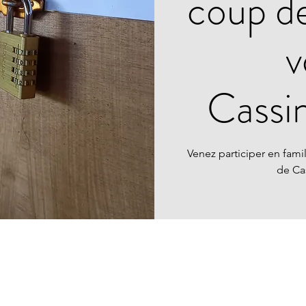
coup de
v
Cassi
Venez participer en fam
de Ca