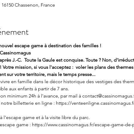
 16150 Chassenon, France
vénement
nouvel escape game à destination des familles !
à Cassinomagus
près J.-C.  Toute la Gaule est conquise. Toute ? Non, d'irréduct
! Votre mission, si vous l'acceptez :  voler les plans des thermes
 sur votre territoire, mais le temps presse...
vivre en famille dans le décor historique des vestiges des ther
ble aux enfants à partir de 7 ans. 
tion minimum 24h à l'avance, par mail à contact@cassinomagus.f
otre billetterie en ligne : 
https://venteenligne.cassinomagus.fr
 l'escape game et à la visite libre du parc.
l'escape game : 
https://www.cassinomagus.fr/escape-game-de-pl