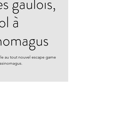
s gaulois,
ol à
nomagus
ille au tout nouvel escape game
ssinomagus.