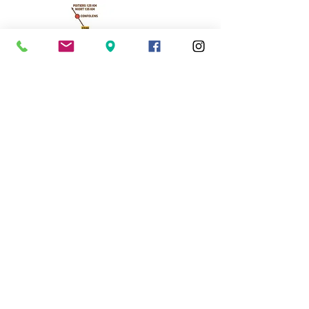
Cassinomagus
11, route de Longeas
16150 CHASSENON, France
05 45 89 32 21
contact@cassinomagus.fr
Presse