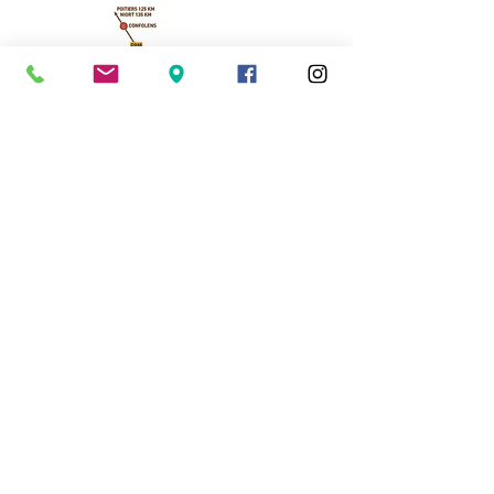
Cassinomagus
11, route de Longeas
16150 CHASSENON, France
05 45 89 32 21
contact@cassinomagus.fr
Presse