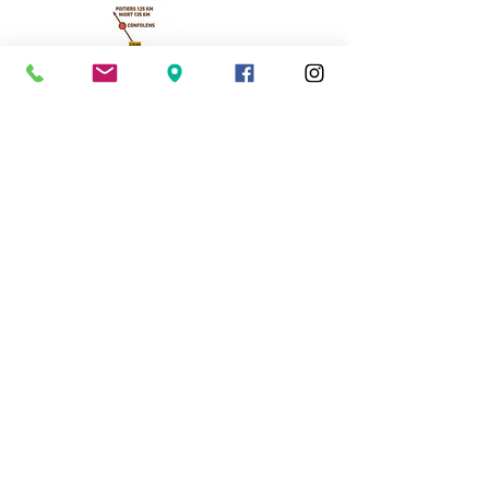
Cassinomagus
11, route de Longeas
16150 CHASSENON, France
05 45 89 32 21
contact@cassinomagus.fr
Presse