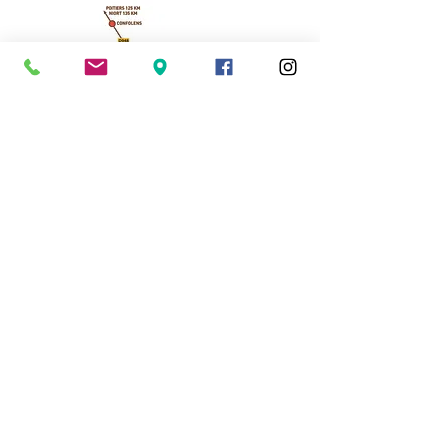
Cassinomagus
11, route de Longeas
16150 CHASSENON, France
05 45 89 32 21
contact@cassinomagus.fr
Presse