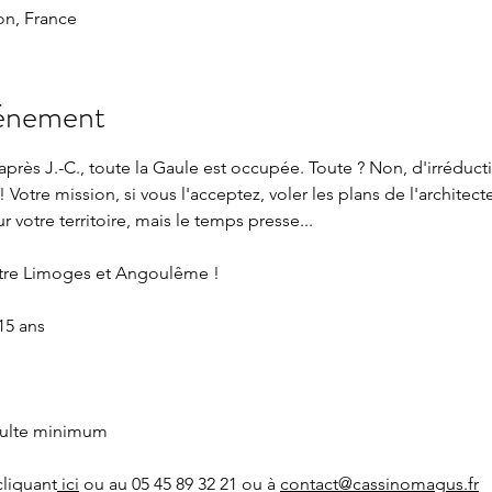
n, France
vénement
près J.-C., toute la Gaule est occupée. Toute ? Non, d'irréduct
! Votre mission, si vous l'acceptez, voler les plans de l'architec
 votre territoire, mais le temps presse...
tre Limoges et Angoulême !
15 ans
adulte minimum 
cliquant
 ici
 ou au 05 45 89 32 21 ou à 
contact@cassinomagus.fr