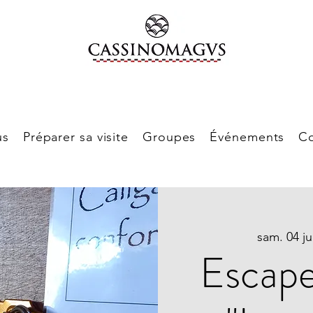
us
Préparer sa visite
Groupes
Événements
Co
sam. 04 jui
Escap