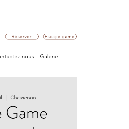
Réserver
Escape game
ntactez-nous
Galerie
l.
  |  
Chassenon
e Game -