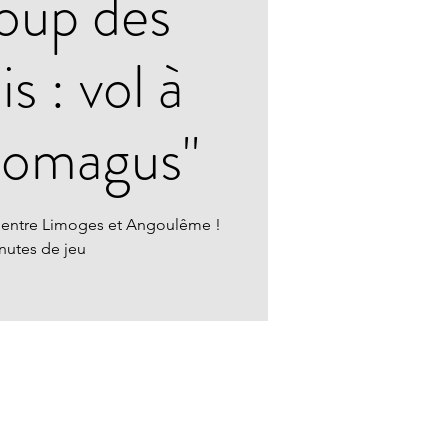
oup des
s : vol à
nomagus"
 entre Limoges et Angoulême !
nutes de jeu