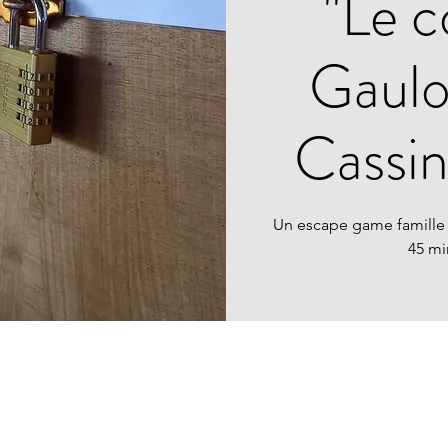
"Le c
Gauloi
Cassi
Un escape game famille
45 mi