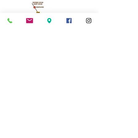
Cassinomagus
11, route de Longeas
16150 CHASSENON, France
05 45 89 32 21
contact@cassinomagus.fr
Presse