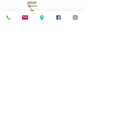
Cassinomagus
11, route de Longeas
16150 CHASSENON, France
05 45 89 32 21
contact@cassinomagus.fr
Presse