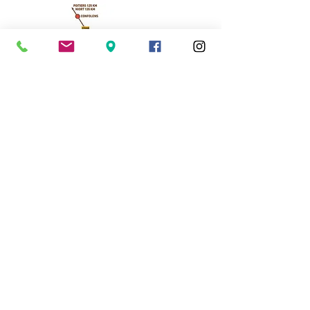
Cassinomagus
11, route de Longeas
16150 CHASSENON, France
05 45 89 32 21
contact@cassinomagus.fr
Presse