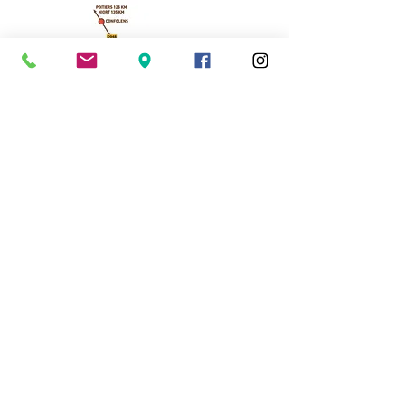
Cassinomagus
11, route de Longeas
16150 CHASSENON, France
05 45 89 32 21
contact@cassinomagus.fr
Presse