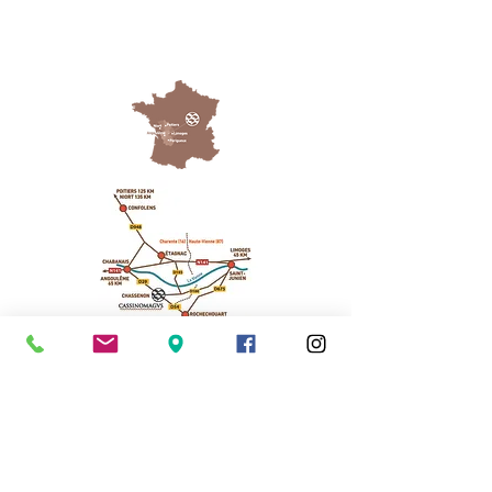
Cassinomagus
11, route de Longeas
16150 CHASSENON, France
05 45 89 32 21