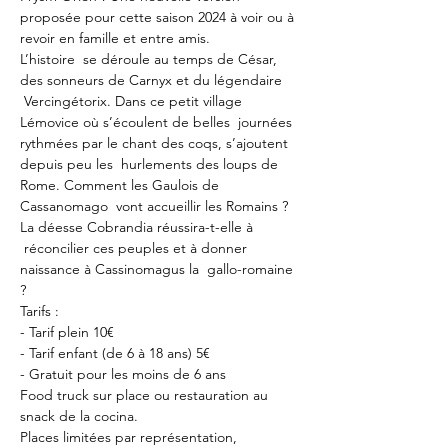
proposée pour cette saison 2024 à voir ou à 
revoir en famille et entre amis.
L’histoire  se déroule au temps de César, 
des sonneurs de Carnyx et du légendaire 
 Vercingétorix. Dans ce petit village 
Lémovice où s’écoulent de belles  journées 
rythmées par le chant des coqs, s’ajoutent 
depuis peu les  hurlements des loups de 
Rome. Comment les Gaulois de 
Cassanomago  vont accueillir les Romains ? 
La déesse Cobrandia réussira-t-elle à 
 réconcilier ces peuples et à donner 
naissance à Cassinomagus la  gallo-romaine 
?
Tarifs :
- Tarif plein 10€
- Tarif enfant (de 6 à 18 ans) 5€
- Gratuit pour les moins de 6 ans
Food truck sur place ou restauration au 
snack de la 
cocina
.
Places limitées par représentation, 