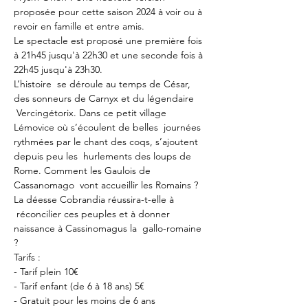
proposée pour cette saison 2024 à voir ou à 
revoir en famille et entre amis.
Le spectacle est proposé une première fois 
à 21h45 jusqu'à 22h30 et une seconde fois à 
22h45 jusqu'à 23h30.
L’histoire  se déroule au temps de César, 
des sonneurs de Carnyx et du légendaire 
 Vercingétorix. Dans ce petit village 
Lémovice où s’écoulent de belles  journées 
rythmées par le chant des coqs, s’ajoutent 
depuis peu les  hurlements des loups de 
Rome. Comment les Gaulois de 
Cassanomago  vont accueillir les Romains ? 
La déesse Cobrandia réussira-t-elle à 
 réconcilier ces peuples et à donner 
naissance à Cassinomagus la  gallo-romaine 
?
Tarifs :
- Tarif plein 10€
- Tarif enfant (de 6 à 18 ans) 5€
- Gratuit pour les moins de 6 ans