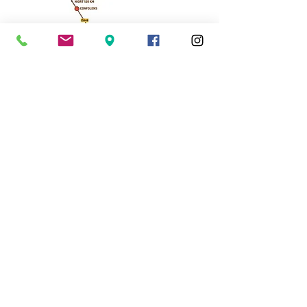
Cassinomagus
11, route de Longeas
16150 CHASSENON, France
05 45 89 32 21
contact@cassinomagus.fr
Presse