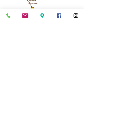
Cassinomagus
11, route de Longeas
16150 CHASSENON, France
05 45 89 32 21
contact@cassinomagus.fr
Presse