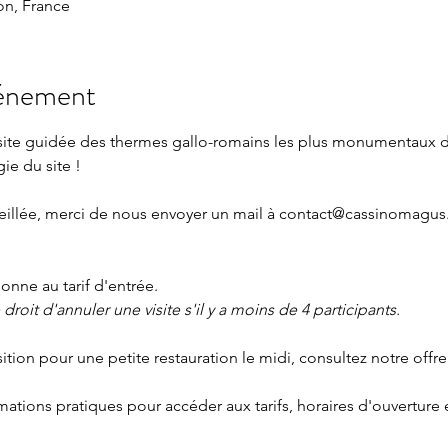
n, France
vénement
isite guidée des thermes gallo-romains les plus monumentaux 
gie du site !
eillée, merci de nous envoyer un mail à 
contact@cassinomagus.
nne au tarif d'entrée.
roit d'annuler une visite s'il y a moins de 4 participants.
sition pour une petite restauration le midi, consultez notre offre
rmations pratiques
 pour accéder aux tarifs, horaires d'ouverture 