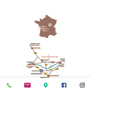
Cassinomagus
11, route de Longeas
16150 CHASSENON, France
05 45 89 32 21