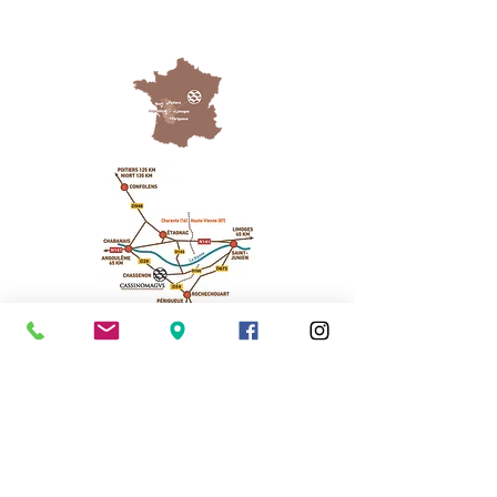
Cassinomagus
11, route de Longeas
16150 CHASSENON, France
05 45 89 32 21