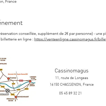
n, France
vénement
réservation conseillée, supplément de 2€ par personne) - une pl
billetterie en ligne : 
https://venteenligne.cassinomagus.fr/billet
Cassinomagus
11, route de Longeas
16150 CHASSENON, France
05 45 89 32 21