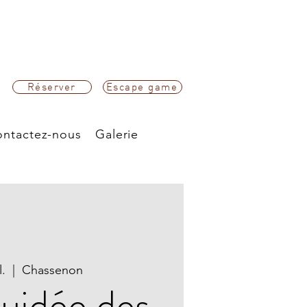
Réserver
Escape game
ntactez-nous
Galerie
l.
  |  
Chassenon
guidée des