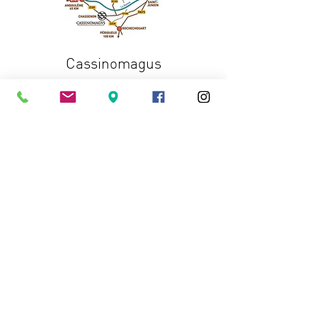
Cassinomagus
11, route de Longeas
16150 CHASSENON, France
05 45 89 32 21
contact@cassinomagus.fr
Presse