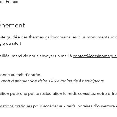
n, France
vénement
isite guidée des thermes gallo-romains les plus monumentaux 
gie du site !
eillée, merci de nous envoyer un mail à 
contact@cassinomagus.
nne au tarif d'entrée.
roit d'annuler une visite s'il y a moins de 4 participants.
sition pour une petite restauration le midi, consultez notre offre
rmations pratiques
 pour accéder aux tarifs, horaires d'ouverture 