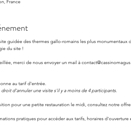
n, France
vénement
isite guidée des thermes gallo-romains les plus monumentaux 
gie du site !
eillée, merci de nous envoyer un mail à 
contact@cassinomagus.
nne au tarif d'entrée.
roit d'annuler une visite s'il y a moins de 4 participants.
sition pour une petite restauration le midi, consultez notre offre
rmations pratiques
 pour accéder aux tarifs, horaires d'ouverture 