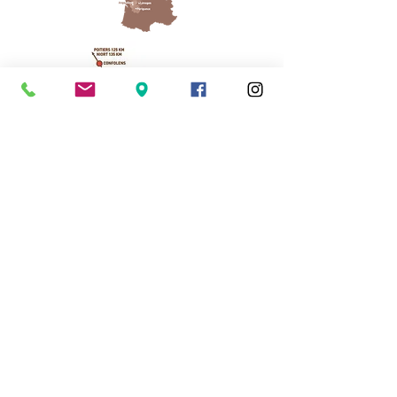
Cassinomagus
11, route de Longeas
16150 CHASSENON, France
05 45 89 32 21
contact@cassinomagus.fr