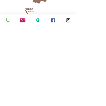
Cassinomagus
11, route de Longeas
16150 CHASSENON, France
05 45 89 32 21
contact@cassinomagus.fr
Presse