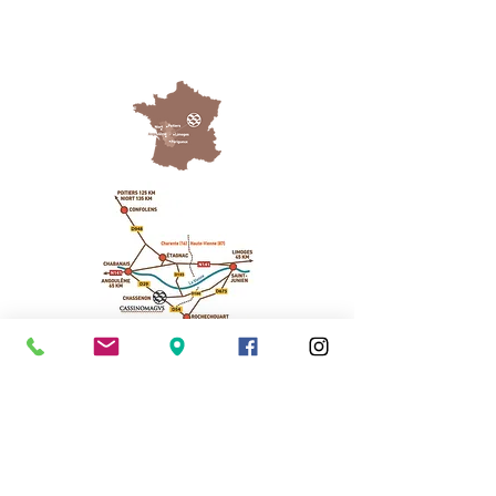
Cassinomagus
11, route de Longeas
16150 CHASSENON, France
05 45 89 32 21