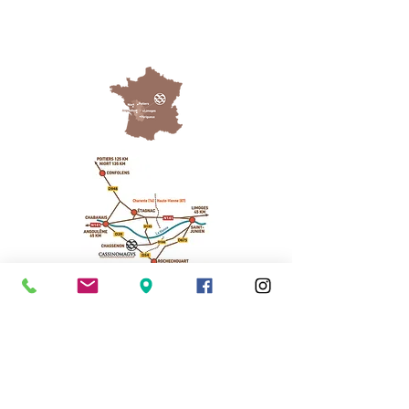
Cassinomagus
11, route de Longeas
16150 CHASSENON, France
05 45 89 32 21