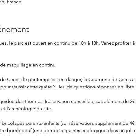
n, France
vénement
s, le parc est ouvert en continu de 10h à 18h. Venez profiter à
 de maquillage en continu 
e Cérès : le printemps est en danger, la Couronne de Cérès a 
 pour réussir cette quête ?  Jeu de questions-réponses en libre
 guidée des thermes  (réservation conseillée, supplément de 2€
 et l'archéologie du site.
r bricolages parents-enfants (sur réservation, supplément de 4€ 
otre bomb'oeuf (une bombe à graines écologique dans un joli o