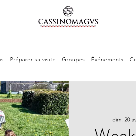
us
Préparer sa visite
Groupes
Événements
Co
dim. 20 av
Week